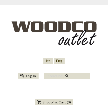
Ita
Eng
search
Log In
shopping_cart
Shopping Cart
(
0
)