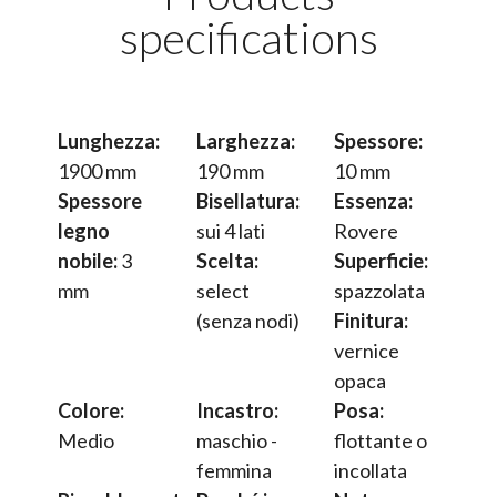
specifications
Lunghezza:
Larghezza:
Spessore:
1900 mm
190 mm
10 mm
Spessore
Bisellatura:
Essenza:
legno
sui 4 lati
Rovere
nobile:
3
Scelta:
Superficie:
mm
select
spazzolata
(senza nodi)
Finitura:
vernice
opaca
Colore:
Incastro:
Posa:
Medio
maschio -
flottante o
femmina
incollata