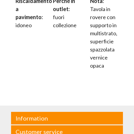
Riscaldamento
Perché in
Nota:
a
outlet:
Tavola in
pavimento:
fuori
rovere con
idoneo
collezione
supporto in
multistrato,
superficie
spazzolata
vernice
opaca
Information
Customer service