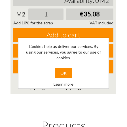
Availability:
0
M2
M2
€35.08
Add 10% for the scrap
VAT included
Add to cart
Cookies help us deliver our services. By
Request cample
using our services, you agree to our use of
(1/2 TAVOLA)
cookies.
Further informations
OK
Learn more
shoppingcart.shippingcostalert
Products