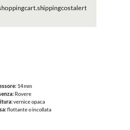
shoppingcart.shippingcostalert
essore:
14 mm
senza:
Rovere
itura:
vernice opaca
sa:
flottante o incollata