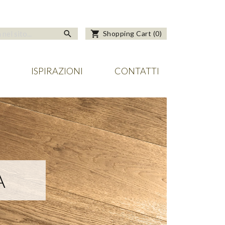
search
shopping_cart
Shopping Cart
(
0
)
ISPIRAZIONI
CONTATTI
A