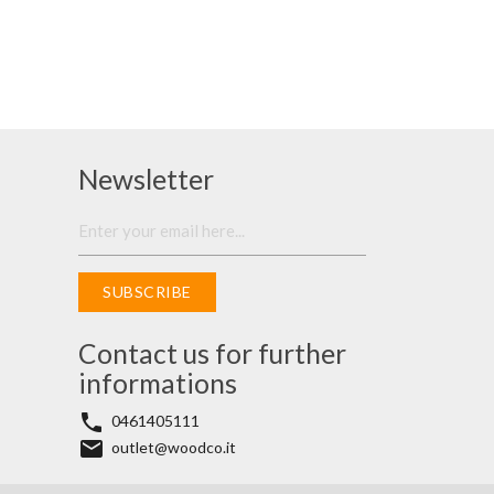
Newsletter
SUBSCRIBE
Contact us for further
informations
phone
0461405111
email
outlet@woodco.it