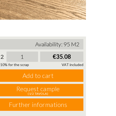
Availability:
95
M2
2
€35.08
10% for the scrap
VAT included
Add to cart
Request cample
(1/2 TAVOLA)
Further informations