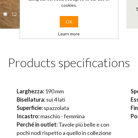
cookies.
OK
Learn more
Products specifications
Larghezza:
190 mm
Sp
Bisellatura:
sui 4 lati
Es
Superficie:
spazzolata
Fin
Incastro:
maschio - femmina
Po
Perché in outlet:
Tavole più belle e con
pochi nodi rispetto a quello in collezione