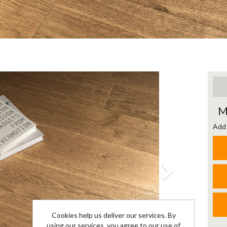
Next
M
Add 
Cookies help us deliver our services. By
using our services, you agree to our use of