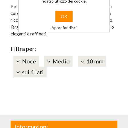
nostro utilizzo dei cookie.
Per chi ama uno stile elaborato, ricco e sofisticato in
cui ogni pezzo dell’arredamento evoca sentimenti di
OK
ricchezza e splendore. I colori più ricercati sono l’oro,
l’argento e il bronzo, tessuti lussuosi ed arredi gioiello
Approfondisci
eleganti e raffinati.
Filtra per:
Noce
Medio
10 mm
sui 4 lati
Informazioni