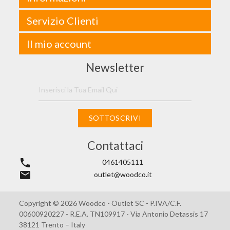
Servizio Clienti
Il mio account
Newsletter
SOTTOSCRIVI
Contattaci
phone
0461405111
email
outlet@woodco.it
Copyright © 2026 Woodco - Outlet SC - P.IVA/C.F.
00600920227 - R.E.A. TN109917 - Via Antonio Detassis 17
38121 Trento – Italy