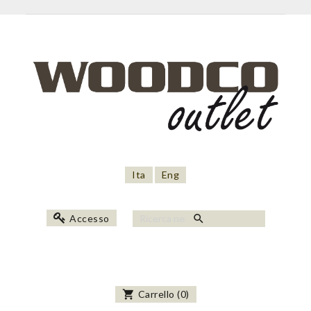
Ita
Eng
search
Accesso
shopping_cart
Carrello
(
0
)