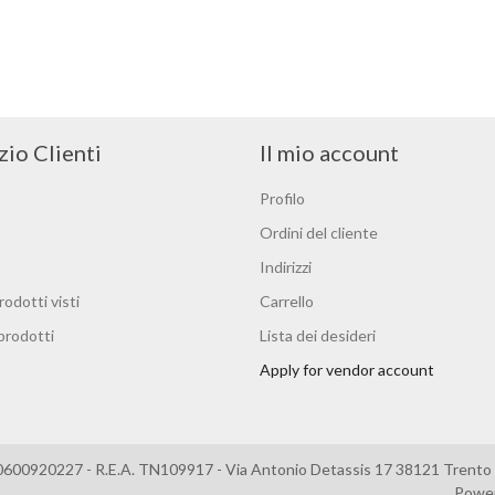
zio Clienti
Il mio account
Profilo
Ordini del cliente
Indirizzi
rodotti visti
Carrello
 prodotti
Lista dei desideri
Apply for vendor account
0600920227 - R.E.A. TN109917 - Via Antonio Detassis 17 38121 Trento –
Powe