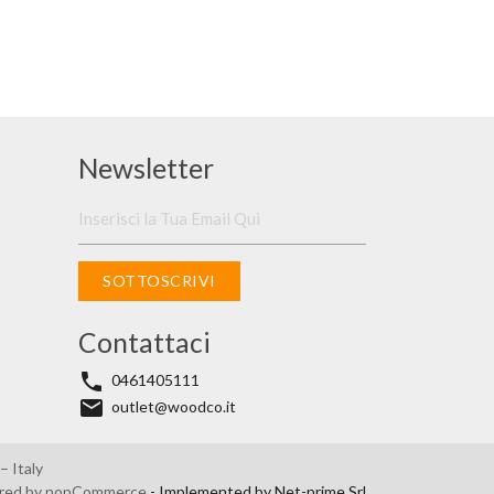
Newsletter
SOTTOSCRIVI
Contattaci
phone
0461405111
email
outlet@woodco.it
 Italy
red by
nopCommerce
- Implemented by
Net-prime Srl