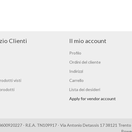
zio Clienti
Il mio account
Profilo
Ordini del cliente
Indirizzi
rodotti visti
Carrello
 prodotti
Lista dei desideri
Apply for vendor account
0600920227 - R.E.A. TN109917 - Via Antonio Detassis 17 38121 Trento –
Powe