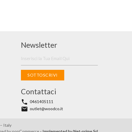
Newsletter
SOTTOSCRIVI
Contattaci
phone
0461405111
email
outlet@woodco.it
 Italy
red by
nopCommerce
- Implemented by
Net-prime Srl