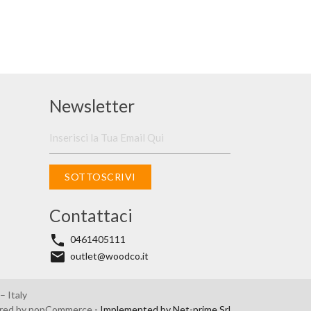
Newsletter
SOTTOSCRIVI
Contattaci
phone
0461405111
email
outlet@woodco.it
 Italy
red by
nopCommerce
- Implemented by
Net-prime Srl