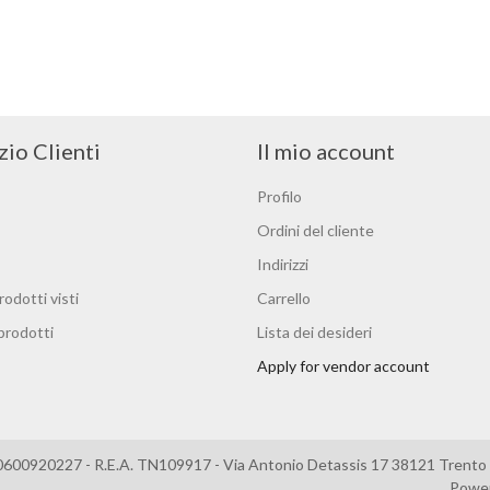
zio Clienti
Il mio account
Profilo
Ordini del cliente
Indirizzi
rodotti visti
Carrello
 prodotti
Lista dei desideri
Apply for vendor account
0600920227 - R.E.A. TN109917 - Via Antonio Detassis 17 38121 Trento –
Powe