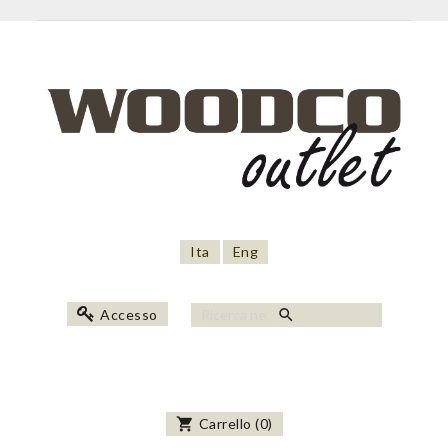
Ita
Eng
search
Accesso
shopping_cart
Carrello
(
0
)