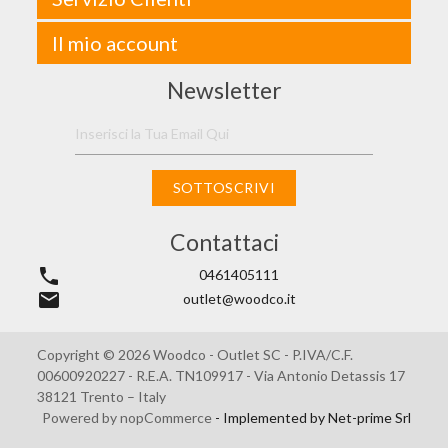
Il mio account
Newsletter
SOTTOSCRIVI
Contattaci
phone
0461405111
email
outlet@woodco.it
Copyright © 2026 Woodco - Outlet SC - P.IVA/C.F.
00600920227 - R.E.A. TN109917 - Via Antonio Detassis 17
38121 Trento – Italy
Powered by
nopCommerce
- Implemented by
Net-prime Srl