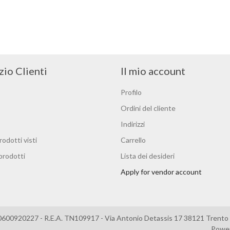
zio Clienti
Il mio account
Profilo
Ordini del cliente
Indirizzi
rodotti visti
Carrello
 prodotti
Lista dei desideri
Apply for vendor account
0600920227 - R.E.A. TN109917 - Via Antonio Detassis 17 38121 Trento –
Powe