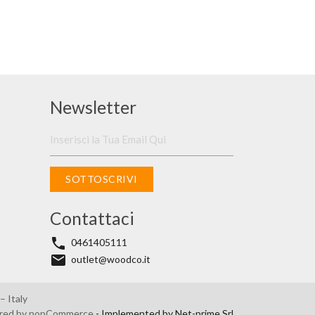
Newsletter
SOTTOSCRIVI
Contattaci
phone
0461405111
email
outlet@woodco.it
 Italy
red by
nopCommerce
- Implemented by
Net-prime Srl