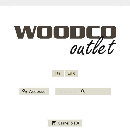
Ita
Eng
search
Accesso
shopping_cart
Carrello
(
0
)