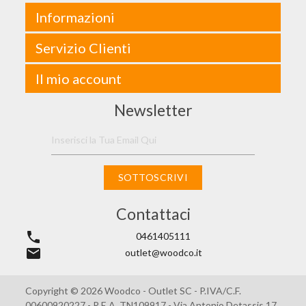
Informazioni
Servizio Clienti
Il mio account
Newsletter
SOTTOSCRIVI
Contattaci
phone
0461405111
email
outlet@woodco.it
Copyright © 2026 Woodco - Outlet SC - P.IVA/C.F.
00600920227 - R.E.A. TN109917 - Via Antonio Detassis 17