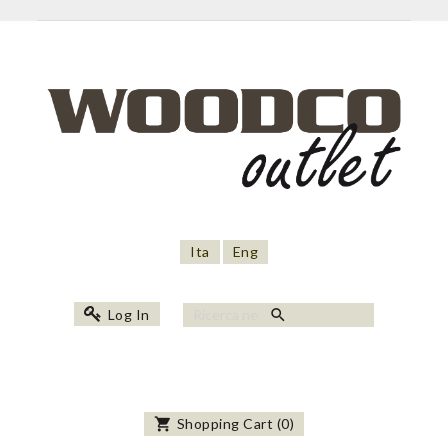
Ita
Eng
search
Log In
shopping_cart
Shopping Cart
(
0
)