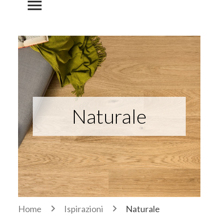
menu
Naturale
Home
Ispirazioni
Naturale