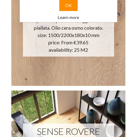
SLIM180 - ROVERE
OK
SPACE
Learn more
Superficie spazzolata, leggermente
piallata. Olio cera osmo colorato.
size: 1500/2200x180x10 mm
price:
From €39.65
availability: 25 M2
SENSE ROVERE