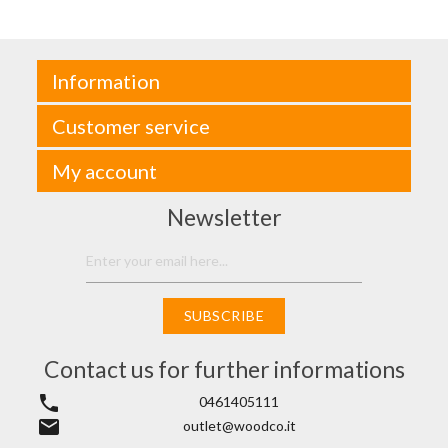
Information
Customer service
My account
Newsletter
SUBSCRIBE
Contact us for further informations
phone
0461405111
email
outlet@woodco.it