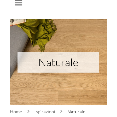
menu
Naturale
Home
Ispirazioni
Naturale