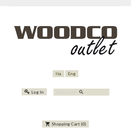
Ita
Eng
search
Log In
shopping_cart
Shopping Cart
(
0
)