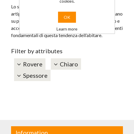
cookies.
Lo stile naturale è uno stile autentico, fatto di
artigianalità e lavorazioni manuali. Tappeti fatti a mano
OK
su pavimenti segnati dal tempo, pezzi d’antiquariato e
accessori dai materiali caldi e naturali sono gli elementi
Learn more
fondamentali di questa tendenza dell’abitare.
Filter by attributes
Rovere
Chiaro
Spessore
Information