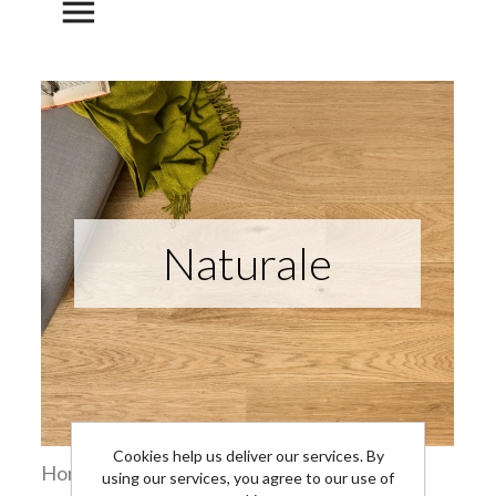
menu
Naturale
Cookies help us deliver our services. By
Home
Ispirazioni
Naturale
using our services, you agree to our use of