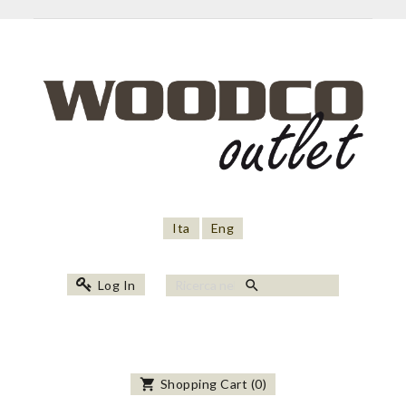
Ita
Eng
search
Log In
shopping_cart
Shopping Cart
(
0
)