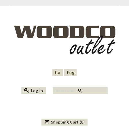
Ita
Eng
search
Log In
shopping_cart
Shopping Cart
(
0
)