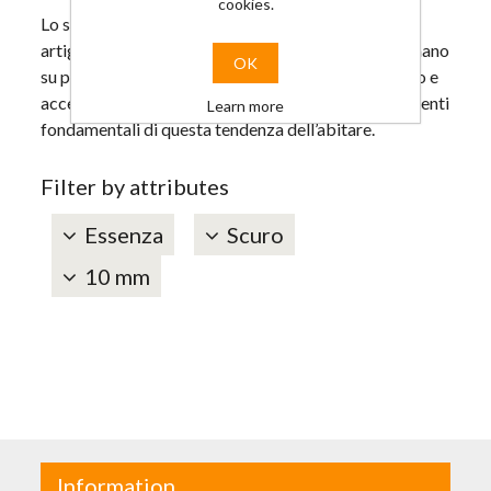
cookies.
Lo stile naturale è uno stile autentico, fatto di
artigianalità e lavorazioni manuali. Tappeti fatti a mano
OK
su pavimenti segnati dal tempo, pezzi d’antiquariato e
accessori dai materiali caldi e naturali sono gli elementi
Learn more
fondamentali di questa tendenza dell’abitare.
Filter by attributes
Essenza
Scuro
10 mm
Information