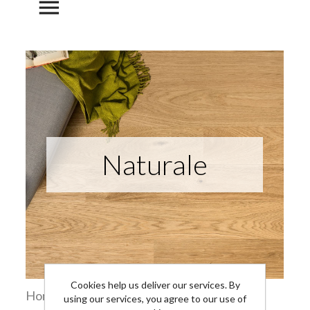
menu
Naturale
Cookies help us deliver our services. By
Home
Ispirazioni
Naturale
using our services, you agree to our use of