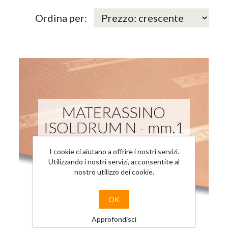
Ordina per:
MATERASSINO
ISOLDRUM N - mm.1
(rotolo da ml 1x20)
I cookie ci aiutano a offrire i nostri servizi.
materassino per posa di pavimenti
Utilizzando i nostri servizi, acconsentite al
nostro utilizzo dei cookie.
flottanti/galleggianti
Dimensioni: 20 mlx1 mlx1 mm
Prezzo:
€2,93
OK
Disponibilità: 4320 M2
Approfondisci