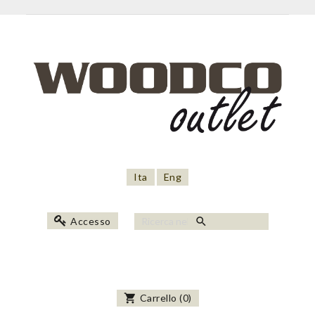
Ita
Eng
search
Accesso
shopping_cart
Carrello
(
0
)