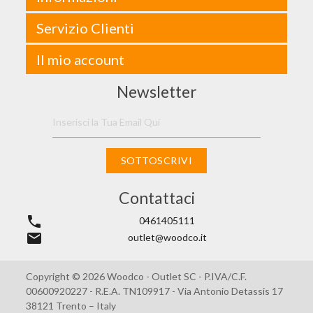
Servizio Clienti
Il mio account
Newsletter
SOTTOSCRIVI
Contattaci
phone
0461405111
email
outlet@woodco.it
Copyright © 2026 Woodco - Outlet SC - P.IVA/C.F.
00600920227 - R.E.A. TN109917 - Via Antonio Detassis 17
38121 Trento – Italy