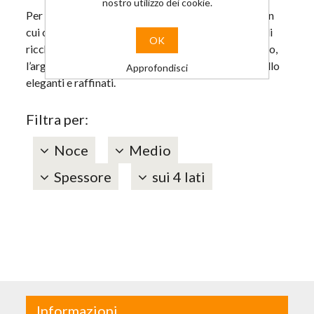
nostro utilizzo dei cookie.
Per chi ama uno stile elaborato, ricco e sofisticato in
cui ogni pezzo dell’arredamento evoca sentimenti di
OK
ricchezza e splendore. I colori più ricercati sono l’oro,
l’argento e il bronzo, tessuti lussuosi ed arredi gioiello
Approfondisci
eleganti e raffinati.
Filtra per:
Noce
Medio
Spessore
sui 4 lati
Informazioni