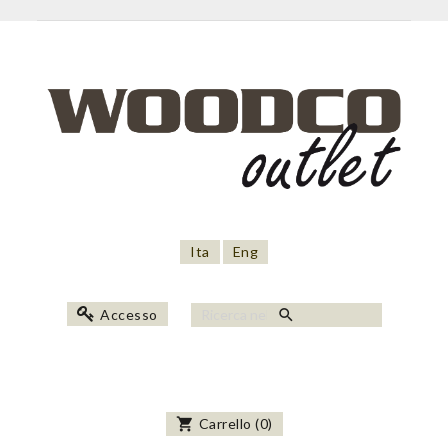
Ita
Eng
search
Accesso
shopping_cart
Carrello
(
0
)