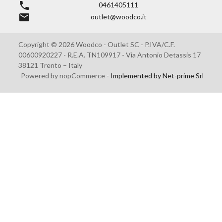
phone
0461405111
email
outlet@woodco.it
Copyright © 2026 Woodco - Outlet SC - P.IVA/C.F.
00600920227 - R.E.A. TN109917 - Via Antonio Detassis 17
38121 Trento – Italy
Powered by
nopCommerce
- Implemented by
Net-prime Srl