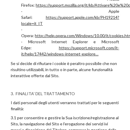
Firefox:
https://support.mozilla.org/it/kb/Attivare%20e%2
· Apple
Safari:
https://support.apple.com/kb/PH19214?
locale=it_IT
·
Opera:
http://help.opera.com/Windows/10.00/it/cookies.ht
· Microsoft Internet Explorer e Microsoft
Edge:
https://support.microsoft.com/it-
it/help/17442/windows-internet-explore…
Se si decide di rifiutare i cookie è peraltro possibile che non
risultino utilizzabili, in tutto o in parte, alcune funzionalità
interattive offerte dal Sito.
3. FINALITA' DEL TRATTAMENTO
I dati personali degli utenti verranno trattati per le seguenti
finalità:
3.1 per consentire e gestire la Sua iscrizione/registrazione al
Sito, la navigazione del Sito e l’erogazione dei servizi ivi
messi a diposizione dal Titolare, compresa la gestione della