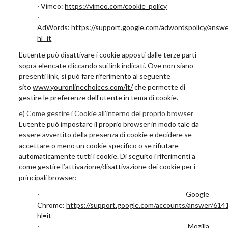
· Vimeo:
https://vimeo.com/cookie_policy
·
AdWords:
https://support.google.com/adwordspolicy/answ
hl=it
L'utente può disattivare i cookie apposti dalle terze parti
sopra elencate cliccando sui link indicati. Ove non siano
presenti link, si può fare riferimento al seguente
sito
www.youronlinechoices.com/it/
che permette di
gestire le preferenze dell'utente in tema di cookie.
e) Come gestire i Cookie all'interno del proprio browser
L’utente può impostare il proprio browser in modo tale da
essere avvertito della presenza di cookie e decidere se
accettare o meno un cookie specifico o se rifiutare
automaticamente tutti i cookie. Di seguito i riferimenti a
come gestire l’attivazione/disattivazione dei cookie per i
principali browser:
· Google
Chrome:
https://support.google.com/accounts/answer/614
hl=it
· Mozilla