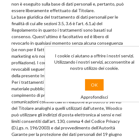
non è eseguito sulla base di dati personali e, pertanto, può
essere liberamente effettuato dal Titolare.
La base giuridica del trattamento di dati personali per le
finalità di cui alle sezioni 3.5, 3.6 è l’art. 6.1.a) del
Regolamento in quanto i trattamenti sono basati sul
consenso. Quest’ultimo è facoltativo ed è libero di
revocarlo in qualsiasi momento senza alcuna conseguenza
(se non per il fatto che non riceverà più comunicazioni di
I cookie ci aiutano a offrire i nostri servizi.
marketing e/o non sarà più effettuata attività di
Utilizzando i nostri servizi, acconsentite al
profilazione). I consensi precedentemente conferiti sono
nostro utilizzo dei cookie.
revocabili seguendo le indicazioni presenti al Paragrafo 8
della presente Informativa.
Per i trattamenti effettuati ai fini di invio diretto di proprio
OK
materiale pubblicitario o di propria vendita diretta o per il
compimento di proprie ricerche di mercato o di
Approfondisci
comunicazioni commerciali in relazione a prodotti o servizi
del Titolare analoghi a quelli utilizzati dall’utente, Woodco
può utilizzare gli indirizzi di posta elettronica ai sensi e nei
limiti consentiti dall’art. 130, comma 4 del Codice Privacy
(D.Lgs. n. 196/2003) e dal provvedimento dell’Autorità
Garante per la protezione dei dati personali del 19 giugno