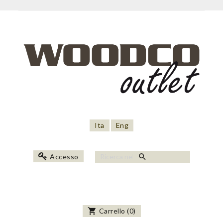
Ita
Eng
search
Accesso
shopping_cart
Carrello
(
0
)