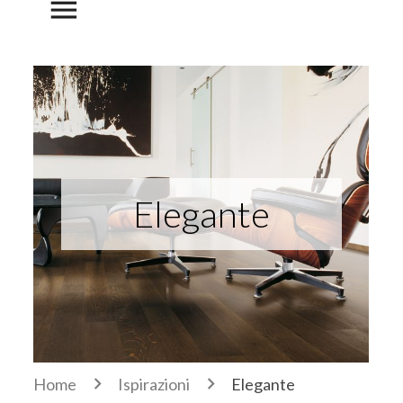
menu
Elegante
Home
Ispirazioni
Elegante