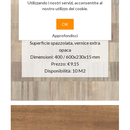
Utilizzando i nostri servizi, acconsentite al
nostro utilizzo dei cookie.
MONOLITH
ROVERE ROVERE
OK
PLATINO
Approfondisci
Superficie spazzolata, vernice extra
opaca
Dimensioni: 400 / 600x230x15 mm
Prezzo:
€9,15
Disponibilità: 10 M2