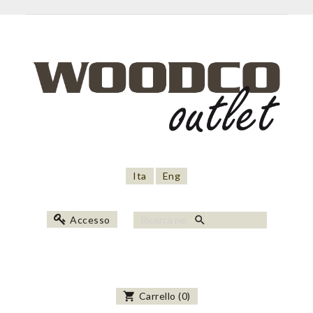
Ita
Eng
search
Accesso
shopping_cart
Carrello
(
0
)