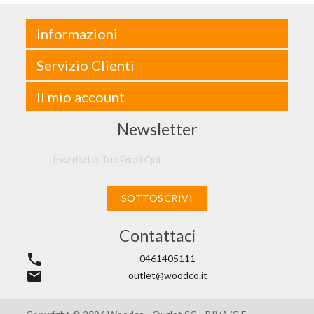
Informazioni
Servizio Clienti
Il mio account
Newsletter
SOTTOSCRIVI
Contattaci
phone
0461405111
email
outlet@woodco.it