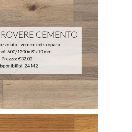
 ROVERE CEMENTO
pazzolata - vernice extra opaca
oni: 600/1200x90x10 mm
Prezzo:
€32,02
isponibilità: 24 M2