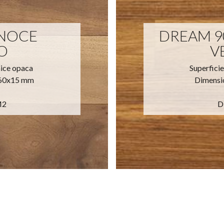
 NOCE
DREAM 9
O
V
nice opaca
Superficie
160x15 mm
Dimensi
M2
D