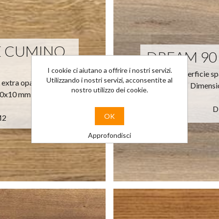
RE CUMINO
DREAM 90
I cookie ci aiutano a offrire i nostri servizi.
Superficie s
Utilizzando i nostri servizi, acconsentite al
e extra opaca
Dimensi
nostro utilizzo dei cookie.
20x10 mm
D
OK
M2
Approfondisci