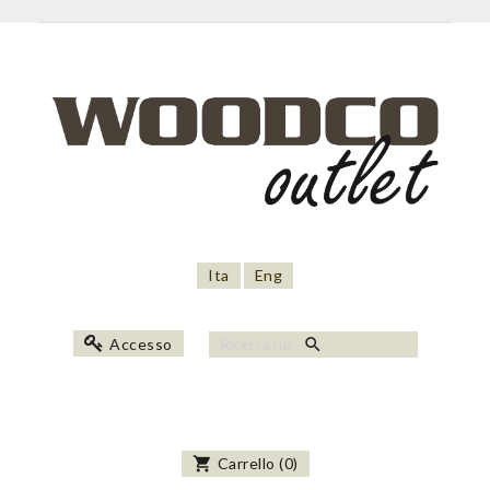
Ita
Eng
search
Accesso
shopping_cart
Carrello
(
0
)