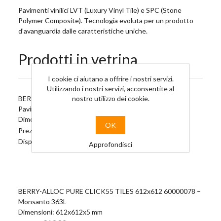
Pavimenti vinilici LVT (Luxury Vinyl Tile) e SPC (Stone
Polymer Composite). Tecnologia evoluta per un prodotto
d’avanguardia dalle caratteristiche uniche.
Prodotti in vetrina
I cookie ci aiutano a offrire i nostri servizi.
Utilizzando i nostri servizi, acconsentite al
nostro utilizzo dei cookie.
BERRYALLOC PURE CLICK55 - TOULON 999D
Pavimento vinilico con aggancio a secco
Dimensioni: 1326x204x5 mm
OK
€13,72
Prezzo:
Disponibilità: 0 M2
Approfondisci
BERRY-ALLOC PURE CLICK55 TILES 612x612 60000078 –
Monsanto 363L
Dimensioni: 612x612x5 mm