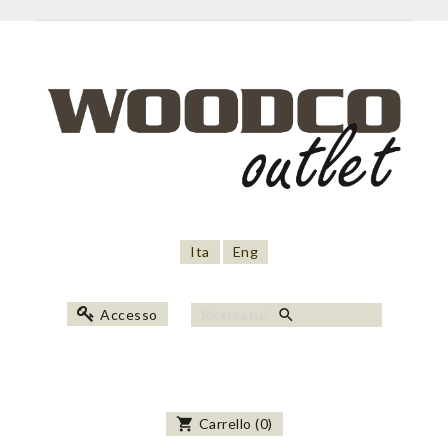
Ita
Eng
search
Accesso
shopping_cart
Carrello
(
0
)