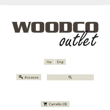
Ita
Eng
search
Accesso
shopping_cart
Carrello
(
0
)