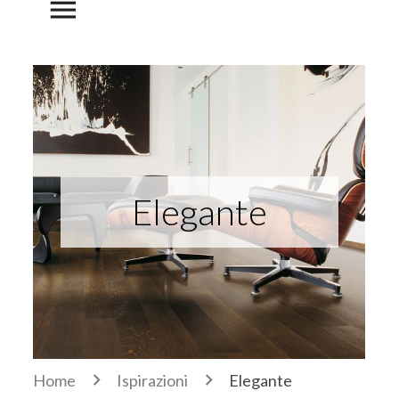
menu
Elegante
Home
Ispirazioni
Elegante