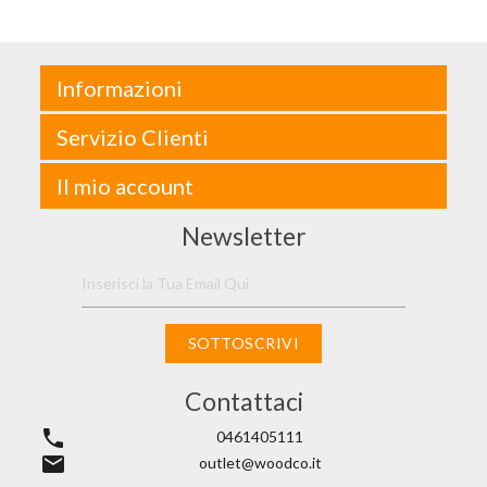
Informazioni
Servizio Clienti
Il mio account
Newsletter
SOTTOSCRIVI
Contattaci
phone
0461405111
email
outlet@woodco.it